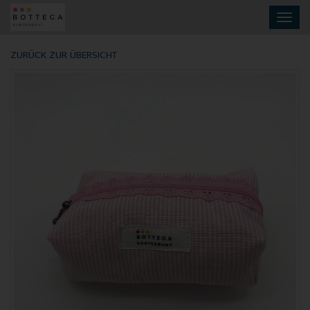
Skip
Toggl
to
navig
main
content
ZURÜCK ZUR ÜBERSICHT