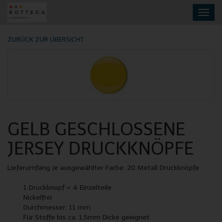
Skip
Toggl
to
navig
main
content
ZURÜCK ZUR ÜBERSICHT
GELB GESCHLOSSENE
JERSEY DRUCKKNÖPFE
Lieferumfang je ausgewählter Farbe: 20 Metall Druckknöpfe
1 Druckknopf = 4 Einzelteile
Nickelfrei
Durchmesser: 11 mm
Für Stoffe bis ca. 1,5mm Dicke geeignet