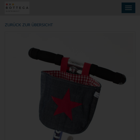
Skip
Toggl
to
navig
main
content
ZURÜCK ZUR ÜBERSICHT