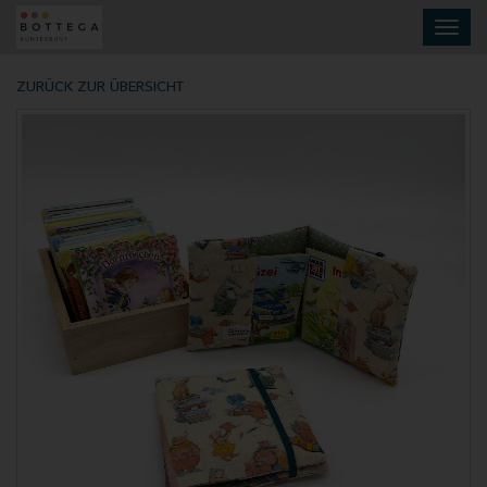
Skip
Toggl
to
navig
main
content
ZURÜCK ZUR ÜBERSICHT