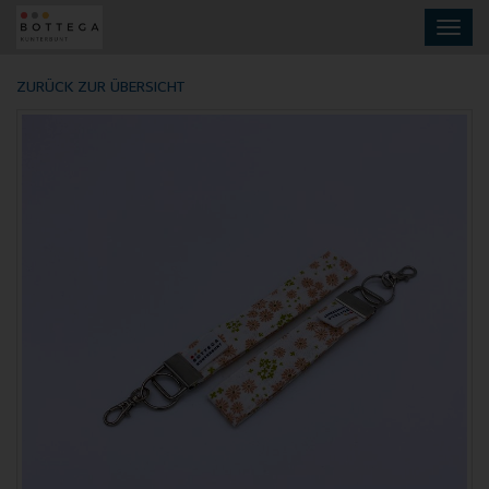
Skip
Toggl
to
navig
main
content
ZURÜCK ZUR ÜBERSICHT