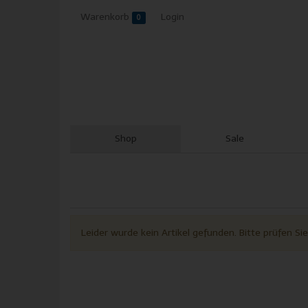
Warenkorb
Login
0
Shop
Sale
Skip
to
main
content
Leider wurde kein Artikel gefunden. Bitte prüfen Si