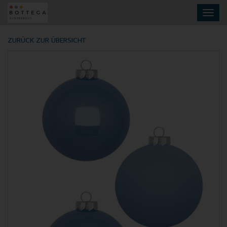
Skip
Toggl
to
navig
main
content
ZURÜCK ZUR ÜBERSICHT